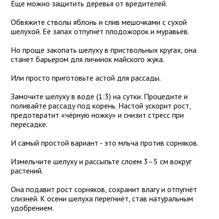
Еще можно защитить деревья от вредителей.
Обвяжите стволы яблонь и слив мешочками с сухой
шелухой. Её запах отпугнёт плодожорок и муравьёв.
Но проще закопать шелуху в приствольных кругах, она
станет барьером для личинок майского жука.
Или просто приготовьте астой для рассады.
Замочите шелуху в воде (1:3) на сутки. Процедите и
поливайте рассаду под корень. Настой ускорит рост,
предотвратит «чёрную ножку» и снизит стресс при
пересадке.
И самый простой вариант - это мльча против сорняков.
Измельчите шелуху и рассыпьте слоем 3–5 см вокруг
растений.
Она подавит рост сорняков, сохранит влагу и отпугнёт
слизней. К осени шелуха перегниёт, став натуральным
удобрением.