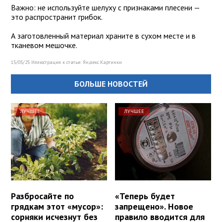
Важно: не используйте шелуху с признаками плесени —
это распространит грибок.
А заготовленный материал храните в сухом месте и в
тканевом мешочке.
15/05/25 Иллюстрация к статье:
Яндекс.Картинки
БОЛЬШЕ НОВОСТЕЙ
ЛУЧШЕЕ
ЛУЧШЕЕ
Разбросайте по
«Теперь будет
грядкам этот «мусор»:
запрещено». Новое
сорняки исчезнут без
правило вводится для