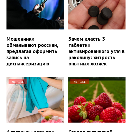
Мошенники
Зачем класть 3
обманывают россиян,
таблетки
предлагая оформить
активированного угля в
запись на
раковину: хитрость
диспансеризацию
опытных хозяек
ЛУЧШЕЕ
ЛУЧШЕЕ
4 главных «нет» при
Секрет гигантской