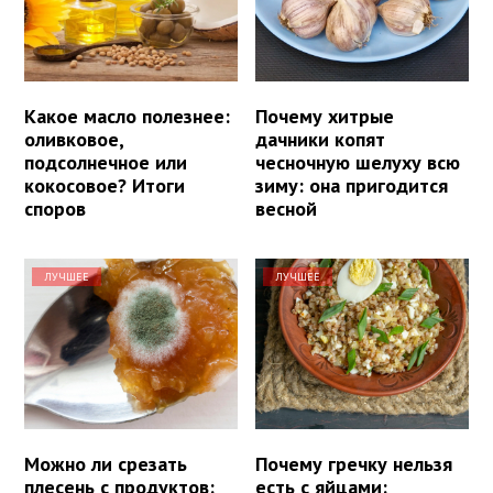
Какое масло полезнее:
Почему хитрые
оливковое,
дачники копят
подсолнечное или
чесночную шелуху всю
кокосовое? Итоги
зиму: она пригодится
споров
весной
ЛУЧШЕЕ
ЛУЧШЕЕ
Можно ли срезать
Почему гречку нельзя
плесень с продуктов:
есть с яйцами: