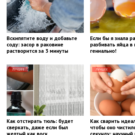
Вскипятите воду и добавьте
Если бы я знала р
соду: засор в раковине
разбивать яйца в 
растворится за 3 минуты
гениально!
ЛУЧШЕЕ
ЛУЧШЕЕ
Как отстирать тюль: будет
Как сварить идеа
сверкать, даже если был
чтобы оно чистил
желтый как воск
секунду: научный