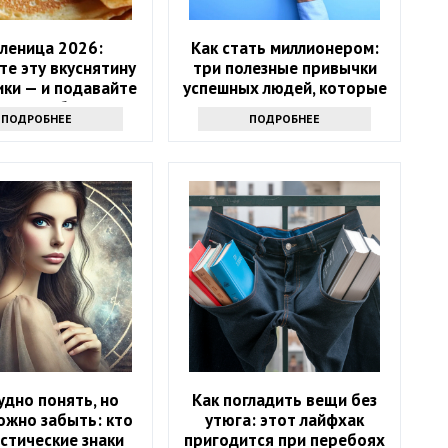
леница 2026:
Как стать миллионером:
те эту вкуснятину
три полезные привычки
ики — и подавайте
успешных людей, которые
главное блюдо
помогут и вам
ПОДРОБНЕЕ
ПОДРОБНЕЕ
удно понять, но
Как погладить вещи без
ожно забыть: кто
утюга: этот лайфхак
стические знаки
пригодится при перебоях