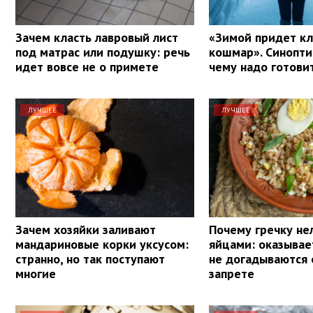
Зачем класть лавровый лист
«Зимой придет к
под матрас или подушку: речь
кошмар». Синоптик
идет вовсе не о примете
чему надо готови
ЛУЧШЕЕ
ЛУЧШЕЕ
Зачем хозяйки заливают
Почему гречку нел
мандариновые корки уксусом:
яйцами: оказывае
странно, но так поступают
не догадываются 
многие
запрете