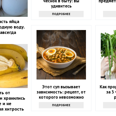
чеснок в быту: вы
предмет
удивитесь
ПОДРОБНЕЕ
асть яйца
одную воду.
навсегда
Этот суп вызывает
Как про
зависимость: рецепт, от
за 3 
ть от
которого невозможно
ни хранились
отказаться
 и не
ПОДРОБНЕЕ
ая хитрость