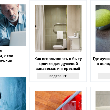
я
и, если
Как использовать в быту
Где лучш
пенсии
крючки для душевой
в холо
занавески: интересный
трюк - вам точно
ПОДРОБНЕЕ
захочется его повторить