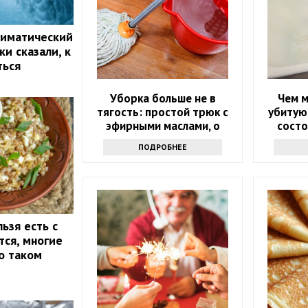
лиматический
и сказали, к
ться
Уборка больше не в
Чем 
тягость: простой трюк с
убитую
эфирными маслами, о
состо
котором мало кто знает
дешевы
ПОДРОБНЕЕ
ьзя есть с
тся, многие
о таком