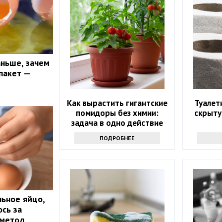
аньше, зачем
пакет —
Как вырастить гигантские
Туалет
помидоры без химии:
скрыту
задача в одно действие
ПОДРОБНЕЕ
льное яйцо,
ось за
 метод,