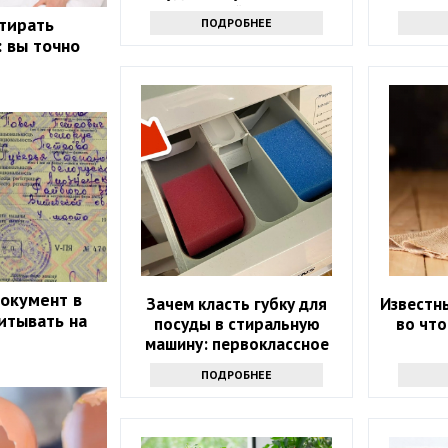
интересный результат
зодиака
стирать
ПОДРОБНЕЕ
: вы точно
документ в
Зачем класть губку для
Известн
итывать на
посуды в стиральную
во что
машину: первоклассное
средство
ПОДРОБНЕЕ