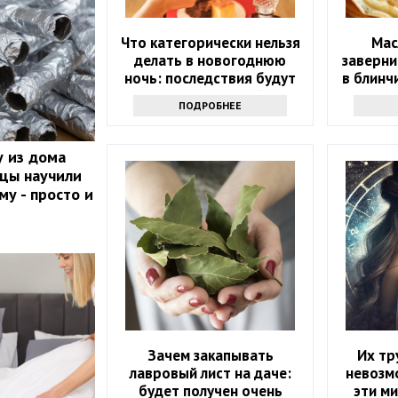
Что категорически нельзя
Мас
делать в новогоднюю
заверни
ночь: последствия будут
в блинч
на весь следующий год
как 
ПОДРОБНЕЕ
 из дома
йцы научили
му - просто и
Зачем закапывать
Их тр
лавровый лист на даче:
невозм
будет получен очень
эти ми